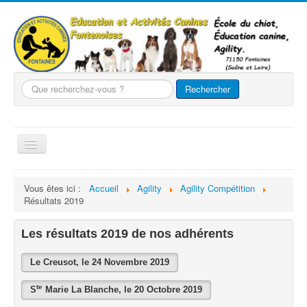
Que
Rechercher
recherchez-
vous
?
Basculer
la
navigation
Accueil
Vous êtes ici :
Accueil
Agility
Agility Compétition
Résultats 2019
Le club
Nos chiens
Les résultats 2019 de nos adhérents
Nos activités
Le Creusot, le 24 Novembre 2019
Agility
te
S
Marie La Blanche, le 20 Octobre 2019
Evènements