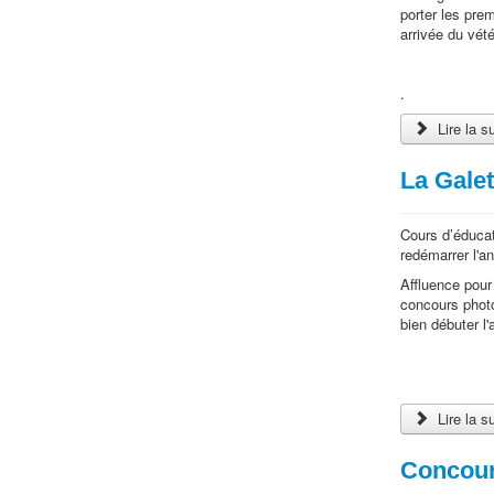
porter les pre
arrivée du vété
.
Lire la s
La Galet
Cours d’éduca
redémarrer l'a
Affluence pour
concours photo
bien débuter l
Lire la s
Concours