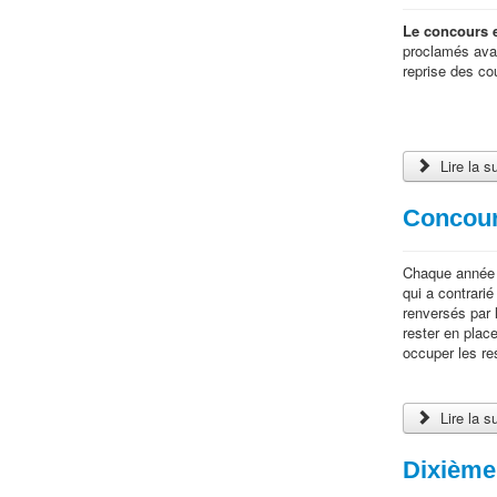
Le concours e
proclamés avant
reprise des co
Lire la s
Concours
Chaque année a
qui a contrari
renversés par l
rester en place
occuper les re
Lire la s
Dixième 