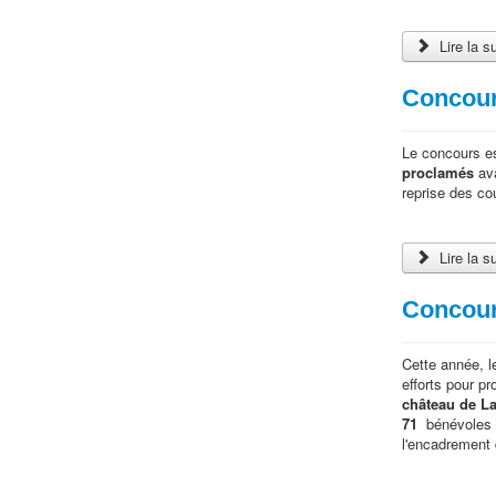
Lire la s
Concours
Le concours es
proclamés
ava
reprise des co
Lire la s
Concours
Cette année, l
efforts pour p
château de L
71
bénévoles s
l'encadrement 