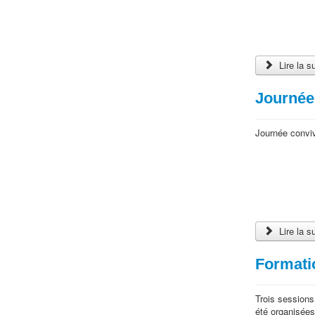
Lire la s
Journée 
Journée convivi
Lire la s
Formati
Trois sessions
été organisées