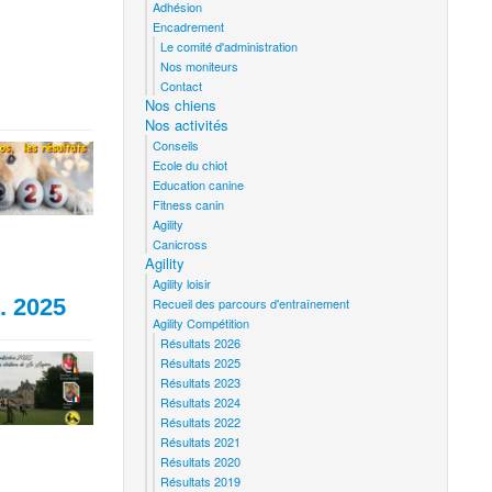
Adhésion
Encadrement
Le comité d'administration
Nos moniteurs
Contact
Nos chiens
Nos activités
Conseils
Ecole du chiot
Education canine
Fitness canin
Agility
Canicross
Agility
Agility loisir
. 2025
Recueil des parcours d'entraînement
Agility Compétition
Résultats 2026
Résultats 2025
Résultats 2023
Résultats 2024
Résultats 2022
Résultats 2021
Résultats 2020
Résultats 2019