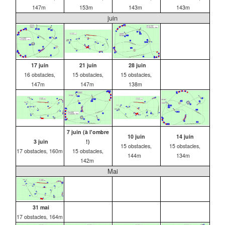
147m
153m
143m
143m
juin
17 juin
21 juin
28 juin
16 obstacles,
15 obstacles,
15 obstacles,
147m
147m
138m
7 juin (à l'ombre
10 juin
14 juin
3 juin
!)
15 obstacles,
15 obstacles,
17 obstacles, 160m
15 obstacles,
144m
134m
142m
Mai
31 mai
17 obstacles, 164m