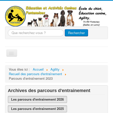
Que
Rechercher
recherchez-
vous
?
Basculer
la
navigation
Accueil
Vous êtes ici :
Accueil
Agility
Recueil des parcours d'entraînement
Le club
Parcours d’entraînement 2023
Nos chiens
Archives des parcours d'entrainement
Nos activités
Les parcours d'entrainement 2026
Agility
Evènements
Les parcours d'entrainement 2025