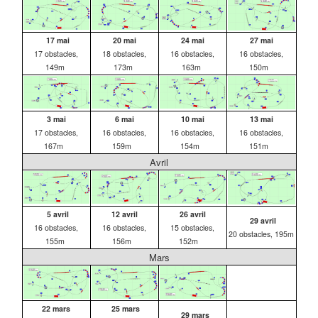
17 mai
20 mai
24 mai
27 mai
17 obstacles,
18 obstacles,
16 obstacles,
16 obstacles,
149m
173m
163m
150m
3 mai
6 mai
10 mai
13 mai
17 obstacles,
16 obstacles,
16 obstacles,
16 obstacles,
167m
159m
154m
151m
Avril
5 avril
12 avril
26 avril
29 avril
16 obstacles,
16 obstacles,
15 obstacles,
20 obstacles, 195m
155m
156m
152m
Mars
22 mars
25 mars
29 mars