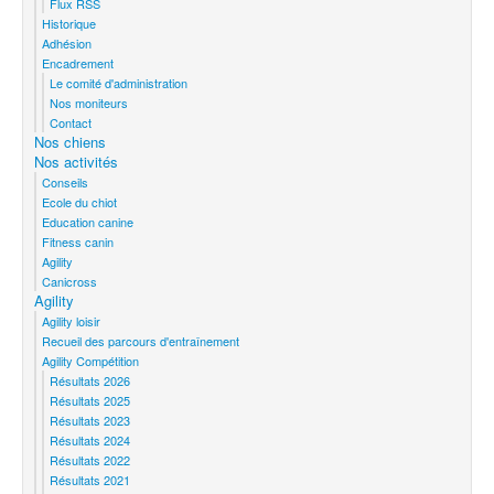
Flux RSS
Historique
Adhésion
Encadrement
Le comité d'administration
Nos moniteurs
Contact
Nos chiens
Nos activités
Conseils
Ecole du chiot
Education canine
Fitness canin
Agility
Canicross
Agility
Agility loisir
Recueil des parcours d'entraînement
Agility Compétition
Résultats 2026
Résultats 2025
Résultats 2023
Résultats 2024
Résultats 2022
Résultats 2021