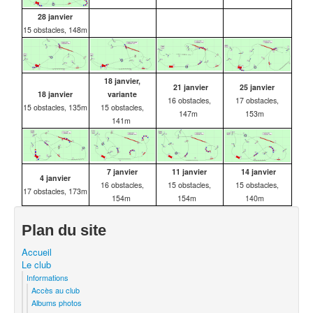
28 janvier
15 obstacles, 148m
18 janvier,
21 janvier
25 janvier
18 janvier
variante
16 obstacles,
17 obstacles,
15 obstacles, 135m
15 obstacles,
147m
153m
141m
7 janvier
11 janvier
14 janvier
4 janvier
16 obstacles,
15 obstacles,
15 obstacles,
17 obstacles, 173m
154m
154m
140m
Plan du site
Accueil
Le club
Informations
Accès au club
Albums photos