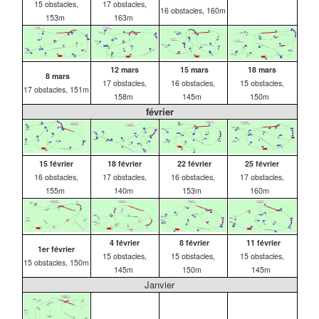
15 obstacles,
17 obstacles,
16 obstacles, 160m
153m
163m
12 mars
15 mars
18 mars
8 mars
17 obstacles,
16 obstacles,
15 obstacles,
17 obstacles, 151m
158m
145m
150m
février
15 février
18 février
22 février
25 février
16 obstacles,
17 obstacles,
16 obstacles,
17 obstacles,
155m
140m
153m
160m
4 février
8 février
11 février
1er février
15 obstacles,
15 obstacles,
15 obstacles,
15 obstacles, 150m
145m
150m
145m
Janvier