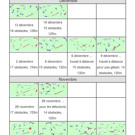
Décembre
16
décembre
13
décembre
15 obstacles,
16 obstacles, 128m
125m
6 décembre ...
9 décembre ...
2 décembre
6 décembre
travail à distance
travail à distance
17 obstacles, 154m
15 obstacles, 132m
15 obstacles,
pour pas glisser, 1
4
132m
obstacles, 120m
Novembre
28 novembre ...
28 novembre
pour les débutants
17 obstacles, 153m
14 obstacles,
125m