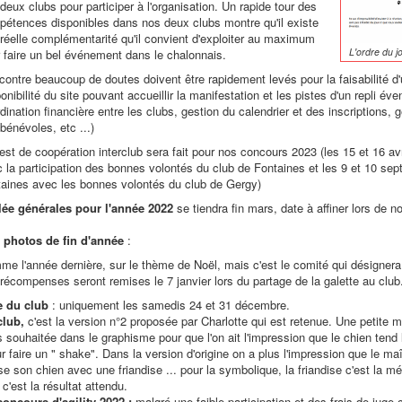
deux clubs pour participer à l'organisation. Un rapide tour des
étences disponibles dans nos deux clubs montre qu'il existe
réelle complémentarité qu'il convient d'exploiter au maximum
L'ordre du j
 faire un bel événement dans le chalonnais.
contre beaucoup de doutes doivent être rapidement levés pour la faisabilité d'u
onibilité du site pouvant accueillir la manifestation et les pistes d'un repli éve
dination financière entre les clubs, gestion du calendrier et des inscriptions, g
bénévoles, etc ...)
est de coopération interclub sera fait pour nos concours 2023 (les 15 et 16 av
 la participation des bonnes volontés du club de Fontaines et les 9 et 10 se
aines avec les bonnes volontés du club de Gergy)
ée générales pour l'année 2022
se tiendra fin mars, date à affiner lors de n
photos de fin d'année
:
e l'année dernière, sur le thème de Noël, mais c'est le comité qui désignera 
récompenses seront remises le 7 janvier lors du partage de la galette au club
e du club
: uniquement les samedis 24 et 31 décembre.
club,
c'est la version n°2 proposée par Charlotte qui est retenue. Une petite m
souhaitée dans le graphisme pour que l'on ait l'impression que le chien tend 
r faire un " shake". Dans la version d'origine on a plus l'impression que le maî
 son chien avec une friandise ... pour la symbolique, la friandise c'est la mé
c'est la résultat attendu.
concours d'agility 2022 :
malgré une faible participation et des frais de jug