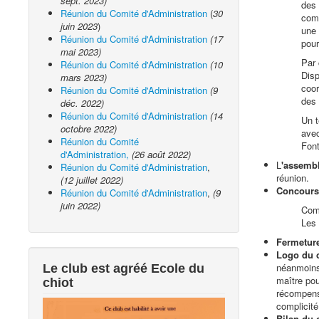
sept. 2023)
des 
Réunion du Comité d'Administration
(
30
comp
juin 2023
)
une 
Réunion du Comité d'Administration
(17
pour
mai 2023)
Par 
Réunion du Comité d'Administration
(10
Disp
mars 2023)
coor
Réunion du Comité d'Administration
(9
des 
déc. 2022)
Réunion du Comité d'Administration
(14
Un t
octobre 2022)
avec
Réunion du Comité
Font
d'Administration,
(26 août 2022)
L
'assembl
Réunion du Comité d'Administration
,
réunion.
(12 juillet 2022)
Concours 
Réunion du Comité d'Administration
,
(9
juin 2022)
Comm
Les 
Fermetur
Logo du 
néanmoins 
Le club est agréé Ecole du
maître pou
chiot
récompense
complicité 
Bilan du 