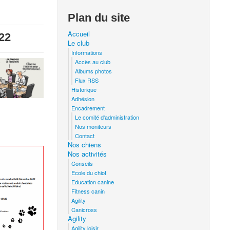
Plan du site
Accueil
22
Le club
Informations
Accès au club
Albums photos
Flux RSS
Historique
Adhésion
Encadrement
Le comité d'administration
Nos moniteurs
Contact
Nos chiens
Nos activités
Conseils
Ecole du chiot
Education canine
Fitness canin
Agility
Canicross
Agility
Agility loisir