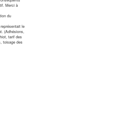
if. Merci à
tion du
 représentait le
nt. (Adhésions,
ot, tarif des
, toisage des