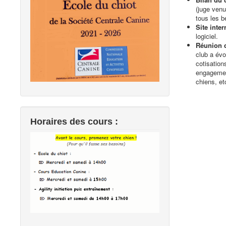
(juge venu
tous les b
Site inter
logiciel.
Réunion d
club a évo
cotisation
engagement
chiens, etc
Horaires des cours :