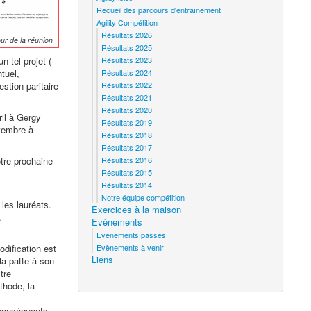
Recueil des parcours d'entraînement
Agility Compétition
Résultats 2026
our de la réunion
Résultats 2025
n tel projet (
Résultats 2023
ntuel,
Résultats 2024
estion paritaire
Résultats 2022
Résultats 2021
Résultats 2020
ril à Gergy
Résultats 2019
ptembre à
Résultats 2018
Résultats 2017
otre prochaine
Résultats 2016
Résultats 2015
Résultats 2014
Notre équipe compétition
les lauréats.
Exercices à la maison
.
Evènements
Evénements passés
odification est
Evènements à venir
Liens
la patte à son
tre
thode, la
e conséquents