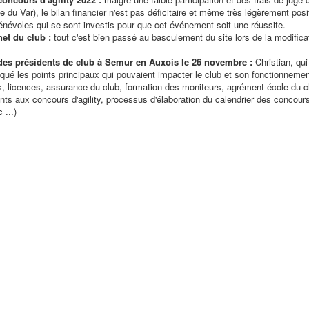
e du Var), le bilan financier n'est pas déficitaire et même très légèrement posit
énévoles qui se sont investis pour que cet événement soit une réussite.
net du club :
tout c'est bien passé au basculement du site lors de la modifica
es présidents de club à Semur en Auxois le 26 novembre :
Christian, qui
qué les points principaux qui pouvaient impacter le club et son fonctionneme
s, licences, assurance du club, formation des moniteurs, agrément école du chi
s aux concours d'agility, processus d'élaboration du calendrier des concours
 ...)