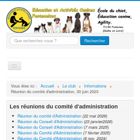
Que
Rechercher
recherchez-
vous
?
Basculer
la
navigation
Accueil
Vous êtes ici :
Accueil
Le club
Informations
Réunion du comité d'administration, 30 juin 2023
Le club
Nos chiens
Les réunions du comité d'administration
Nos activités
Réunion du comité d'Administration
(22 mai 2026
)
Réunion du Conseil d'Administration
(
23 janvier2026
)
Agility
Réunion du Conseil d'Administration
(
7 mars 2025
)
Réunion du Comité d'Administration
(7 février 2025)
Evènements
Réunion du Comité d'Administration
(8 nov. 2024)