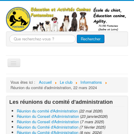
Que
Rechercher
recherchez-
vous
?
Basculer
la
navigation
Accueil
Vous êtes ici :
Accueil
Le club
Informations
Réunion du comité d'administration, 22 mars 2024
Le club
Nos chiens
Les réunions du comité d'administration
Nos activités
Réunion du comité d'Administration
(22 mai 2026
)
Réunion du Conseil d'Administration
(
23 janvier2026
)
Agility
Réunion du Conseil d'Administration
(
7 mars 2025
)
Réunion du Comité d'Administration
(7 février 2025)
Evènements
Réunion du Comité d'Administration
(8 nov. 2024)